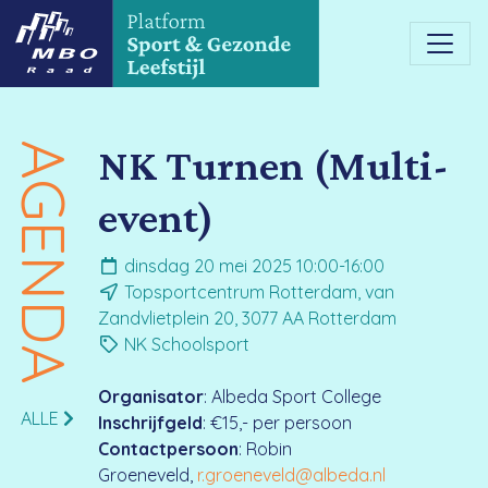
AGENDA
NK Turnen (Multi-
event)
dinsdag 20 mei 2025 10:00-16:00
Topsportcentrum Rotterdam, van
Zandvlietplein 20, 3077 AA Rotterdam
NK Schoolsport
Organisator
: Albeda Sport College
ALLE
Inschrijfgeld
: €15,- per persoon
Contactpersoon
: Robin
Groeneveld,
r.groeneveld@albeda.nl